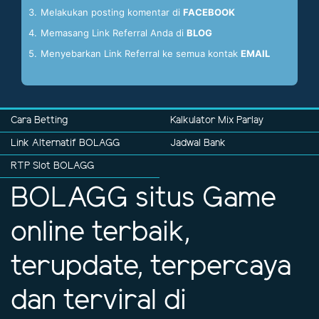
3.
Melakukan posting komentar di
FACEBOOK
4.
Memasang Link Referral Anda di
BLOG
5.
Menyebarkan Link Referral ke semua kontak
EMAIL
Cara Betting
Kalkulator Mix Parlay
Link Alternatif BOLAGG
Jadwal Bank
RTP Slot BOLAGG
BOLAGG situs Game
online terbaik,
terupdate, terpercaya
dan terviral di